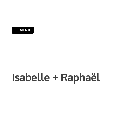
Passer
au
contenu
MENU
Isabelle + Raphaël