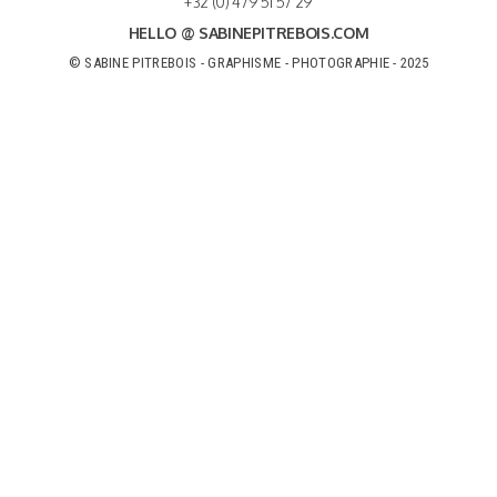
+32 (0) 479 51 57 29
HELLO @ SABINEPITREBOIS.COM
© SABINE PITREBOIS - GRAPHISME - PHOTOGRAPHIE - 2025